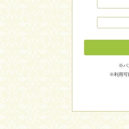
※パ
※利用可